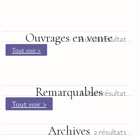
Ouvrages en vente
Aucun résultat
Tout voir >
Remarquables
Aucun résultat
Tout voir >
Archives
2 résultats