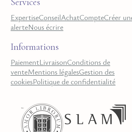
Services
Expertise
Conseil
Achat
Compte
Créer un
alerte
Nous écrire
Informations
Paiement
Livraison
Conditions de
vente
Mentions légales
Gestion des
cookies
Politique de confidentialité