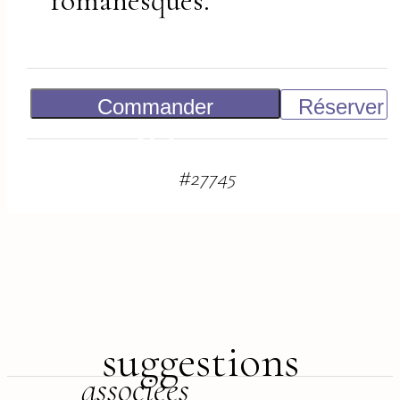
romanesques.
Commander
Réserver
80
€
#
27745
suggestions
associées