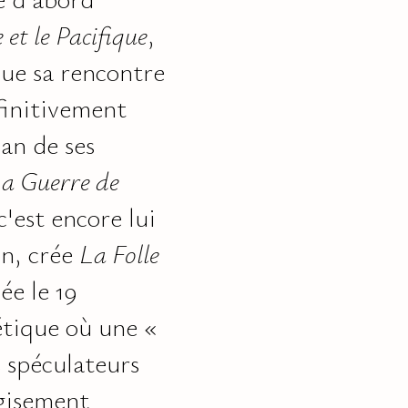
et le Pacifique
,
ue sa rencontre
finitivement
san de ses
a Guerre de
 c'est encore lui
on, crée
La Folle
e le 19
étique où une «
s spéculateurs
 gisement