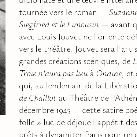
tournée vers le roman —
Suzanne 
Siegfried et le Limousin
— avant q
avec Louis Jouvet ne l'oriente dé
vers le théâtre. Jouvet sera l'arti
grandes créations scéniques, de
L
Troie n'aura pas lieu
à
Ondine
, et
qui, au lendemain de la Libérati
de Chaillot
au Théâtre de l'Athéné
décembre 1945 — cette satire po
folle » lucide déjoue l'appétit de
prêts à dynamiter Paris pour un