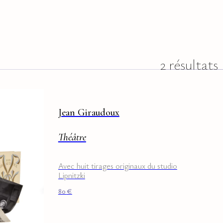
2 résultats
Jean Giraudoux
Théâtre
Avec huit tirages originaux du studio
Lipnitzki
80
€