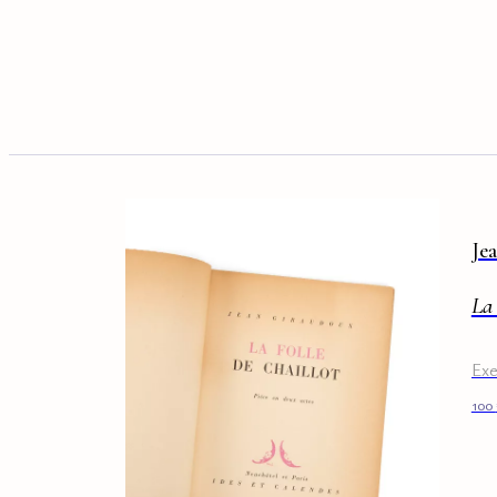
Je
La 
Exe
100