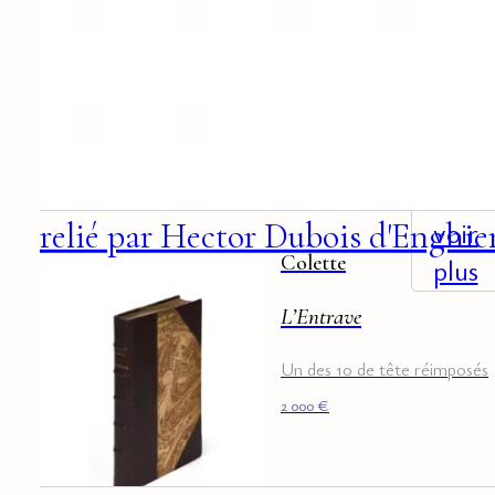
+
voir
relié par Hector Dubois d'Enghie
Colette
plus
L’Entrave
Un des 10 de tête réimposés
2 000
€