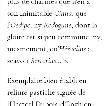
plus de charmes que n’en a
son inimitable
Cinna
, que
l’
Oedipe
, ny
Rodogune
, dont la
gloire est si peu commune, ny,
mesmement, qu’
Héraclius
;
scavoir
Sertorius
… ».
Exemplaire bien établi en
reliure pastiche signée de
[Hector] Dubois-d’Enghien-