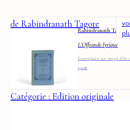
vo
de Rabindranath Tagore
Rabindranath Tagore
pl
L’Offrande lyrique
Exemplaire sur vergé d'Ar
250
€
Catégorie : Edition originale