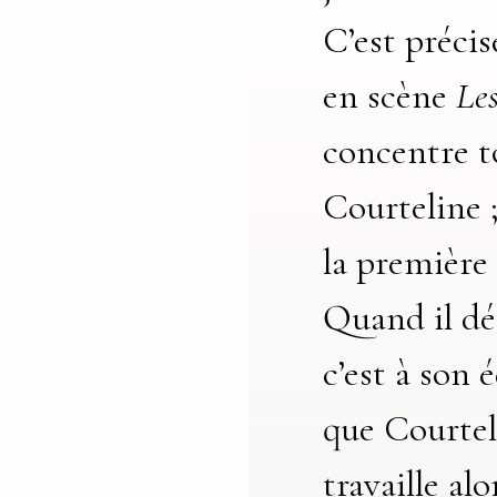
C’est préci
en scène
Le
concentre to
Courteline 
la première
Quand il dé
c’est à son 
que Courteli
travaille al