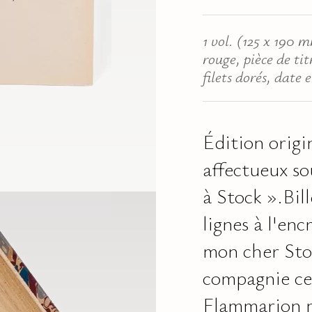
1 vol. (125 x 190 
rouge, pièce de ti
filets dorés, date 
Édition origi
affectueux so
à Stock ».Bil
lignes à l'en
mon cher Stoc
compagnie cet
Flammarion m