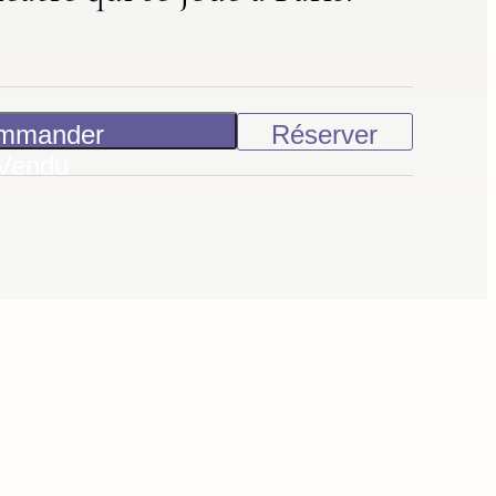
mmander
Réserver
Vendu