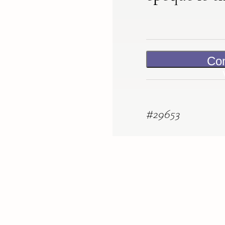
Co
#
29653