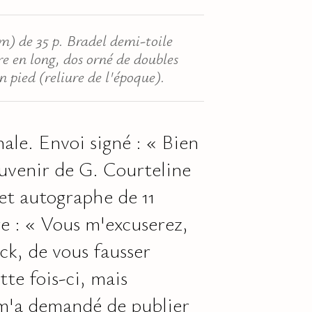
mm) de 35 p. Bradel demi-toile
tre en long, dos orné de doubles
en pied (reliure de l'époque).
nale. Envoi signé : « Bien
uvenir de G. Courteline
let autographe de 11
cre : « Vous m'excuserez,
k, de vous fausser
te fois-ci, mais
'a demandé de publier