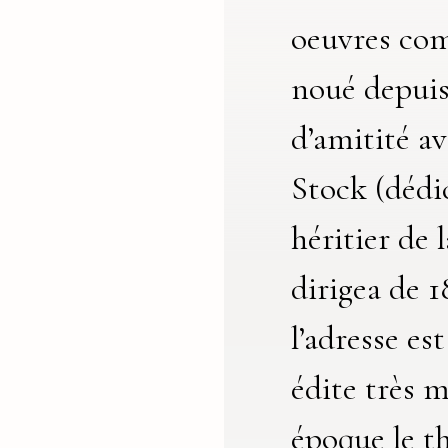
oeuvres com
noué depuis
d’amitité av
Stock (dédi
héritier de 
dirigea de 1
l’adresse es
édite très 
époque le th