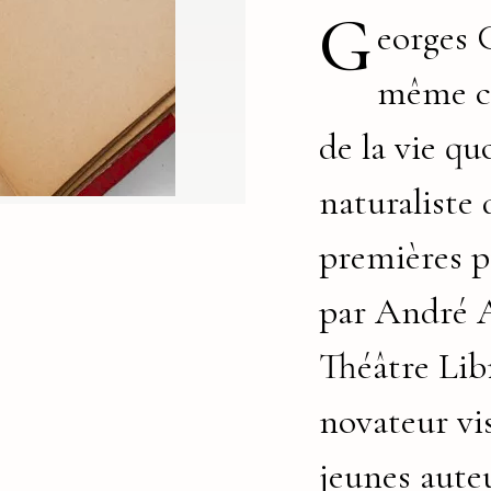
G
eorges C
même c
de la vie qu
naturaliste 
premières p
par André A
Théâtre Lib
novateur vis
jeunes aute