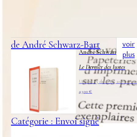
suggestions
associées
+
voir
de André Schwarz-Bart
André Schwarz-Bart
plus
Le Dernier des Justes
Un des 15 de tête, avec envo
4 500
€
Catégorie : Envoi signé