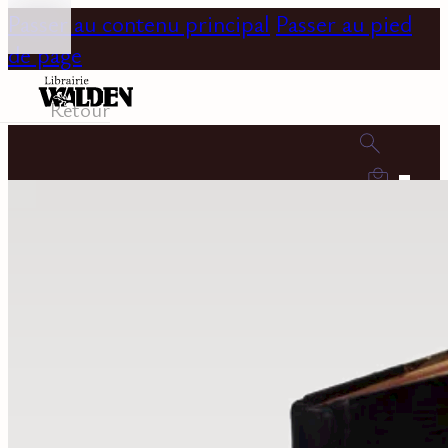
Passer au contenu principal
Passer au pied
de page
Retour
0