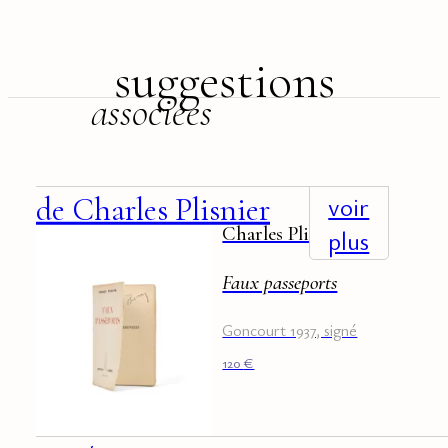
suggestions
associées
+
voir
de Charles Plisnier
Charles Plisnier
plus
Faux passeports
Goncourt 1937, signé
120
€