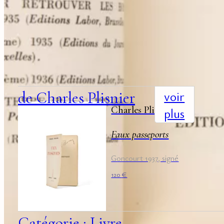
suggestions
associées
+
voir
de Charles Plisnier
Charles Plisnier
plus
Faux passeports
Goncourt 1937, signé
120
€
Catégorie : Livre