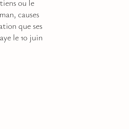
iens ou le
man, causes
ation que ses
ye le 10 juin