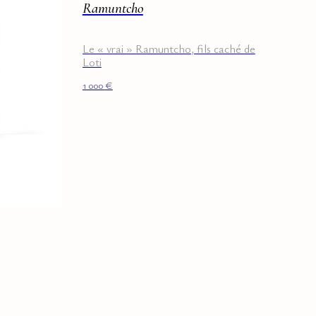
Ramuntcho
Le « vrai » Ramuntcho, fils caché de
Loti
1 000
€