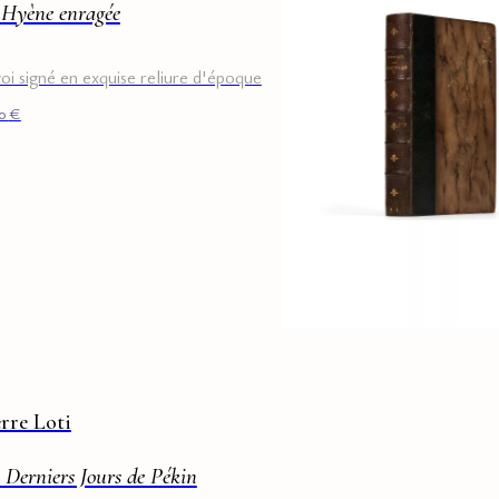
 Hyène enragée
oi signé en exquise reliure d'époque
00
€
erre Loti
 Derniers Jours de Pékin