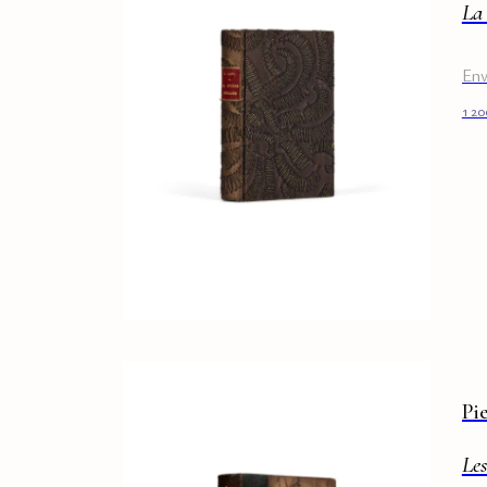
La
Env
1 2
Pi
Les