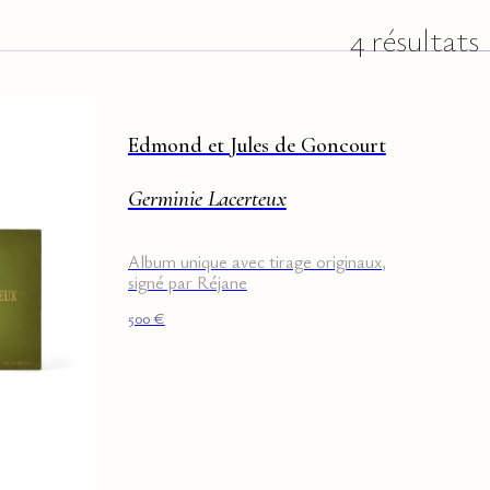
4 résultats
Edmond et Jules de Goncourt
Germinie Lacerteux
Album unique avec tirage originaux,
signé par Réjane
500
€