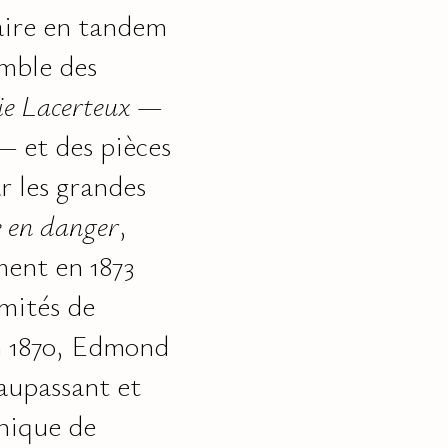
aire en tandem
emble des
e Lacerteux
—
— et des pièces
r les grandes
e en danger
,
ment en 1873
omités de
en 1870, Edmond
aupassant et
énique de