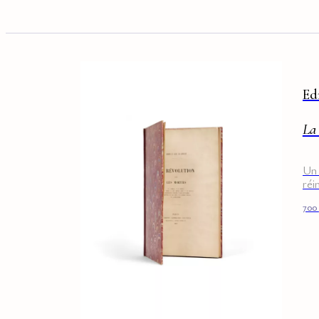
Ed
La 
Un 
réi
700