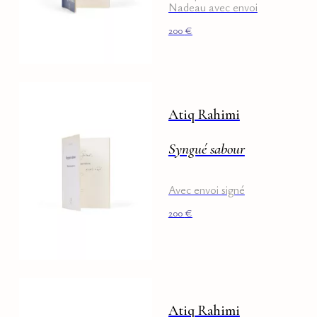
Nadeau avec envoi
200
€
Atiq Rahimi
Syngué sabour
Avec envoi signé
200
€
Atiq Rahimi