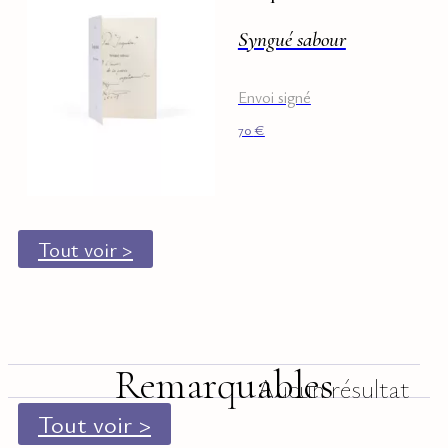
Syngué sabour
Envoi signé
70
€
Tout voir >
Remarquables
Aucun résultat
Tout voir >