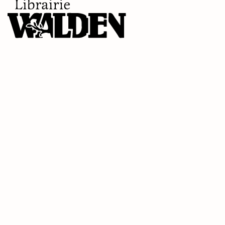
Recevoir nos nouveautés
J’accepte de recevoir les nouveautés de la
Librairie Walden par email. Pour en savoir plus
consultez notre
politique de confidentialité.
Contact
9 rue de la Bretonnerie
45000 Orléans - France
contact@librairie-walden.com
+33 9 54 