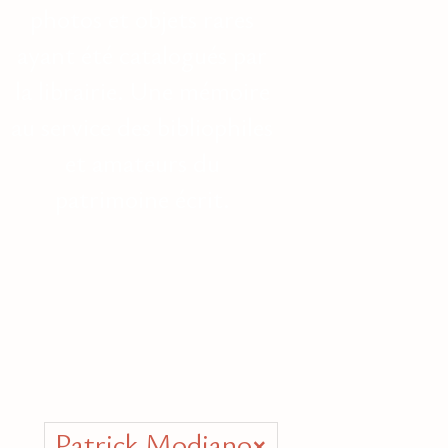
photos et objets rares
ayant été catalogués par
la librairie. Une mémoire
au service des bibliophiles
et amateurs du
patrimoine écrit.
Patrick Modiano
×