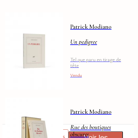
Patrick Modiano
Un pedigree
Tel que paru en tirage de
tête
Vendu
Patrick Modiano
Rue des boutiques
obscures
Effacer les filtres
Voir les