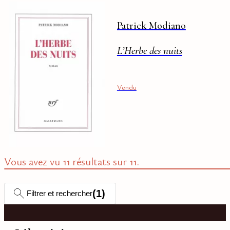
rue Barbet-de-Jouy, sur
les après-midi littéraires
et les soirées mondaines,
Patrick Modiano
où le Tout-Paris d'après-
guerre, de Cocteau à
L’Herbe des nuits
Dali, s'est succédé,
remplacé dans les années
modernes…
Vendu
Vous avez vu 11 résultats sur 11.
(
1
)
Filtrer et rechercher