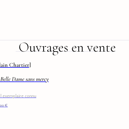
Ouvrages en vente
lain Chartier]
 Belle Dame sans mercy
l exemplaire connu
000
€