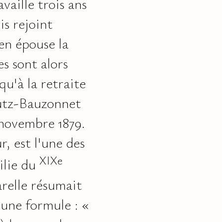
availle trois ans
s rejoint
 en épouse la
res sont alors
u'à la retraite
autz-Bauzonnet
 novembre 1879.
r, est l'une des
XIX
e
ilie du
arelle résumait
'une formule : «