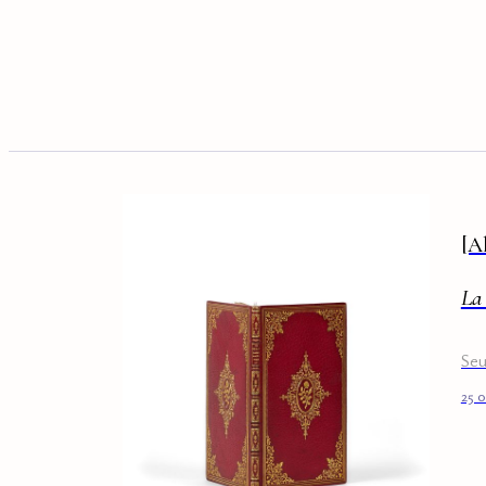
[A
La
Seu
25 