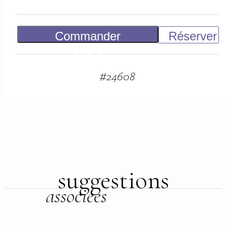
Commander
Réserver
500
€
#
24608
suggestions
associées