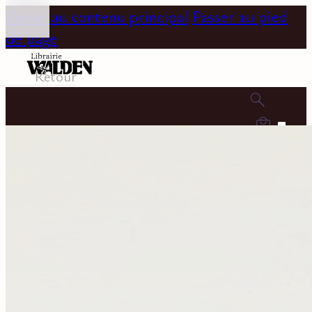
Passer au contenu principal
Passer au pied
de page
Retour
0