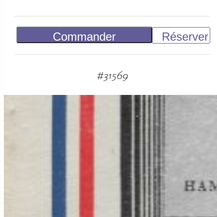
Commander
Réserver
Vendu
#
31569
suggestions
associées