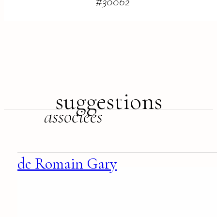
#
30062
suggestions
associées
de Romain Gary