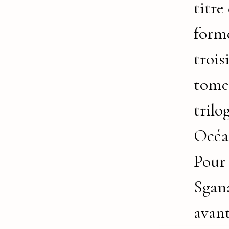
titre
forme
troi
tome
trilo
Océa
Pour
Sgana
avan