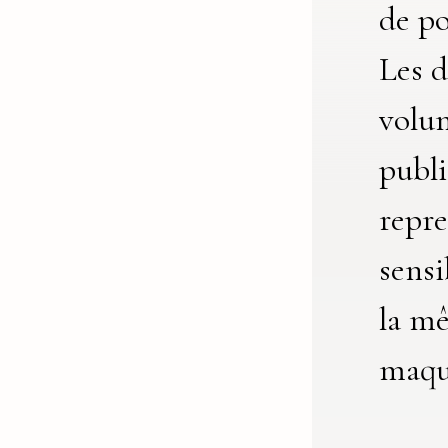
de p
Les 
volu
publi
repr
sens
la m
maqu