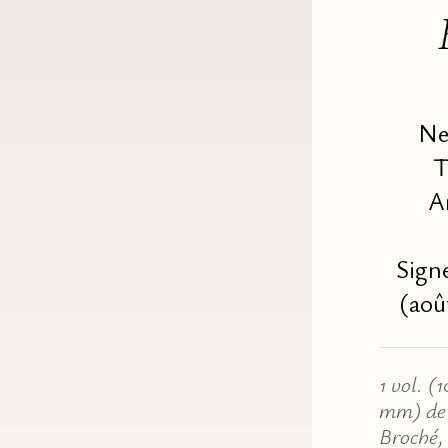
Ne
T
A
Sign
(aoû
1 vol. (1
mm) de 
Broché,