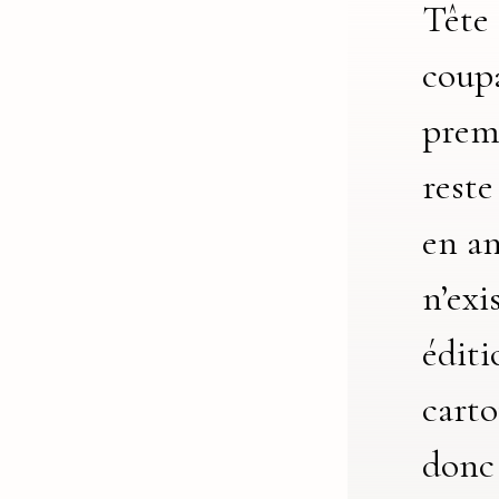
Tête
coupa
premi
reste
en ang
n’exi
éditi
carto
donc