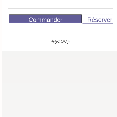
Commander
Réserver
Vendu
#
30005
suggestions
associées