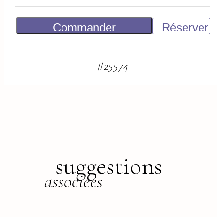
Commander
Réserver
2 500
€
#
25574
suggestions
associées