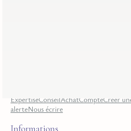
Contact
9 rue de la Bretonnerie
45000 Orléans - France
contact@librairie-walden.com
+33 9 54 
34 75
Services
Expertise
Conseil
Achat
Compte
Créer un
alerte
Nous écrire
Informations