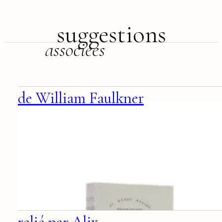
suggestions
associées
de William Faulkner
relié par Alix