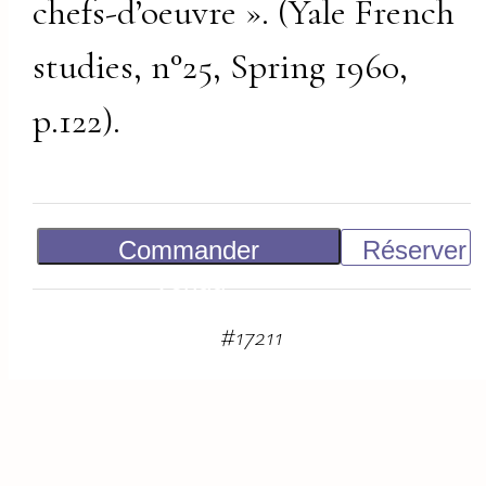
chefs-d’oeuvre ». (Yale French
studies, n°25, Spring 1960,
p.122).
Commander
Réserver
Vendu
#
17211