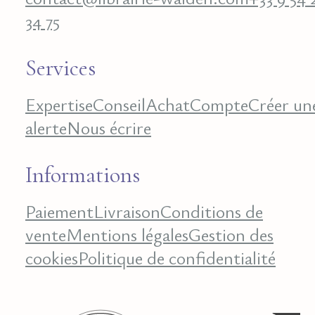
34 75
Services
Expertise
Conseil
Achat
Compte
Créer un
alerte
Nous écrire
Informations
Paiement
Livraison
Conditions de
vente
Mentions légales
Gestion des
cookies
Politique de confidentialité