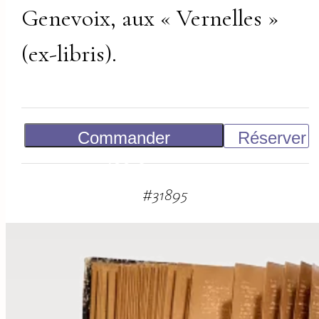
Genevoix, aux « Vernelles »
(ex-libris).
Commander
Réserver
400
€
#
31895