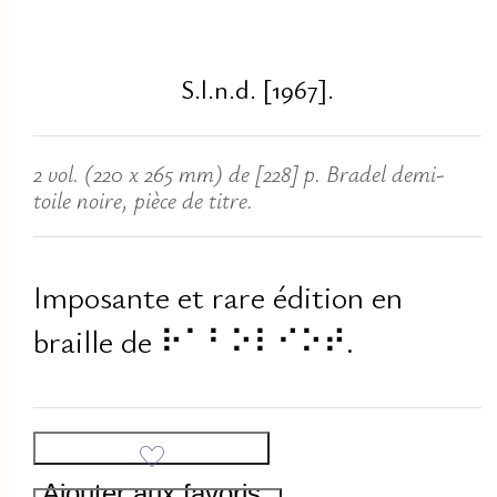
S.l.n.d. [1967].
2 vol. (220 x 265 mm) de [228] p. Bradel demi-
toile noire, pièce de titre.
Imposante et rare édition en
braille de ⠗⠁⠃⠕⠇⠊⠕⠞.
Ajouter aux favoris