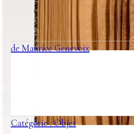
suggestions
associées
de Maurice Genevoix
Catégorie : Objet