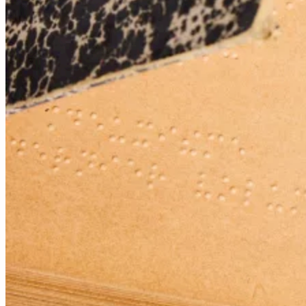
Contact
9 rue de la Bretonnerie
45000 Orléans - France
contact@librairie-walden.com
+33 9 54 
34 75
Services
Expertise
Conseil
Achat
Compte
Créer un
alerte
Nous écrire
Informations
Paiement
Livraison
Conditions de