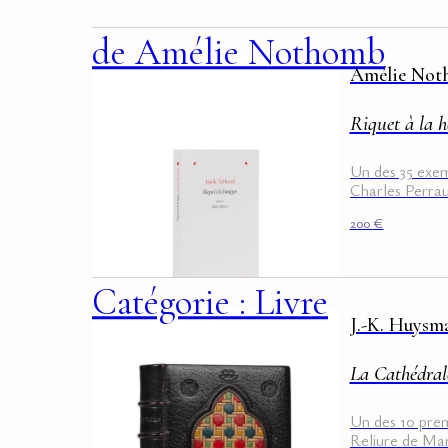
de Amélie Nothomb
Amélie No
Riquet à la 
Un des 35 exem
Charles Perraul
200
€
Catégorie : Livre
J.-K. Huysm
La Cathédral
Un des 10 prem
Reliure de Mar