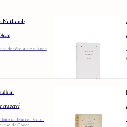
e Nothomb
bleue
ire de tête sur Hollande
aulhan
t traversé
laire de Marcel Proust
ar Jean de Gonet