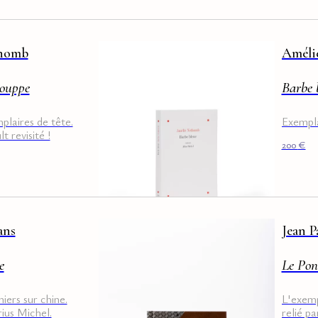
thomb
Améli
houppe
Barbe 
plaires de tête.
Exempla
t revisité !
200
€
ans
Jean P
e
Le Pon
iers sur chine.
L'exemp
ius Michel.
relié p