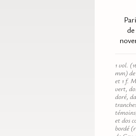
Par
de
nove
1 vol. (
mm) de 2
et 1 f.
vert, dos
doré, da
tranches
témoins
et dos c
bordé (r
de Goy 