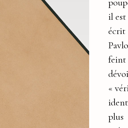
poupé
il es
écrit
Pavl
feint
dévoi
« vér
ident
plus