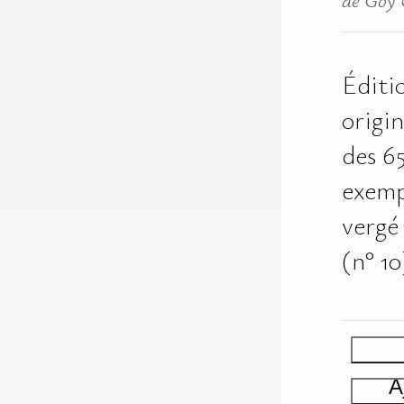
Éditi
origi
des 6
exemp
vergé
(n° 10
A