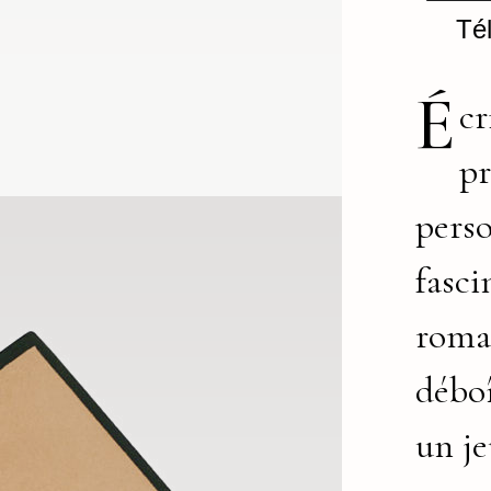
Té
É
cr
p
perso
fasci
roma
débo
un je