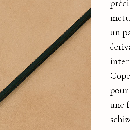
préc
mett
un p
écriv
inter
Cope
pour
une 
schiz