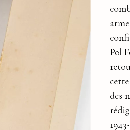
comb
armes
conf
Pol F
retou
cette
des n
rédig
1943-