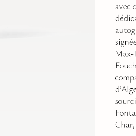
avec 
dédic
autog
signé
Max-
Fouch
comp
d’Alge
sourc
Fonta
Char, 