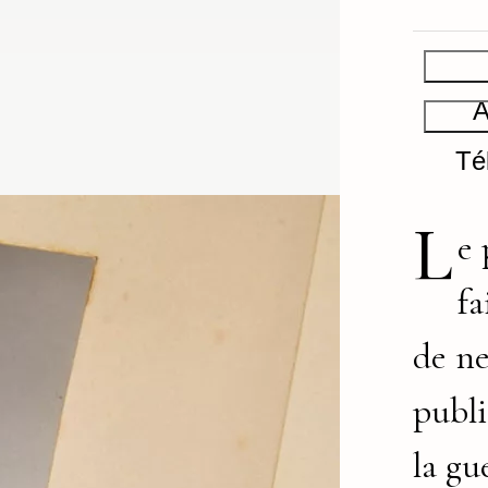
A
Té
L
e 
fa
de ne
publ
la gu