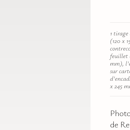
1 tirage
(120 x 
contreco
feuillet
mm), l'
sur car
d'encad
x 245 m
Photo
de Re