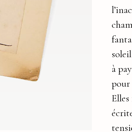
l’ina
champ
fanta
solei
à pay
pour 
Elles
écrit
tensi