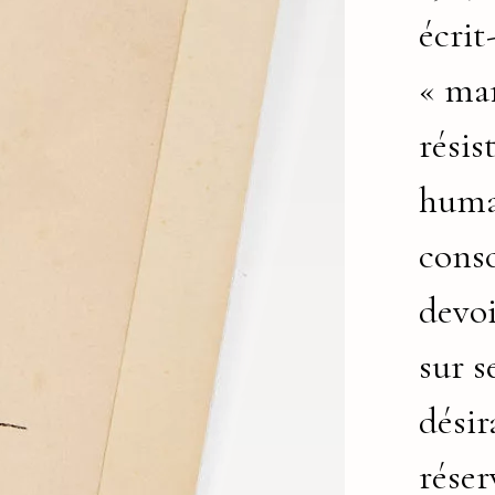
écrit-
« ma
résis
hum
consc
devoi
sur s
désir
réser