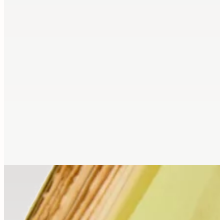
9 rue de la Bretonnerie
45000 Orléans - France
contact@librairie-walden.com
+33 9 54 
34 75
Services
Expertise
Conseil
Achat
Compte
Créer un
alerte
Nous écrire
Informations
Paiement
Livraison
Conditions de
vente
Mentions légales
Gestion des