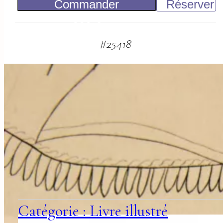
Commander
Réserver
800
€
#
25418
suggestions
associées
Catégorie : Livre illustré