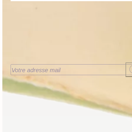
Recevoir nos nouveautés
J’accepte de recevoir les nouveautés de la
Librairie Walden par email. Pour en savoir plus
consultez notre
politique de confidentialité.
Contact