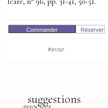
Icare, n° 96, pp. 31-41, 50-51.
Commander
Réserver
Vendu
#
30797
suggestions
associées