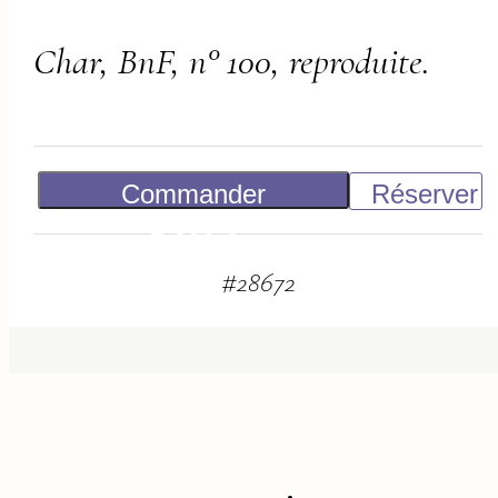
Char, BnF, n° 100, reproduite.
Commander
Réserver
2 000
€
#
28672