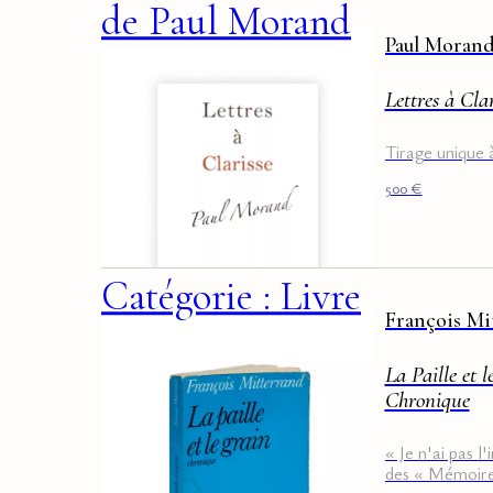
de Paul Morand
Paul Moran
Lettres à Clar
Tirage unique 
500
€
Catégorie : Livre
François Mi
La Paille et l
Chronique
« Je n'ai pas l'
des « Mémoires