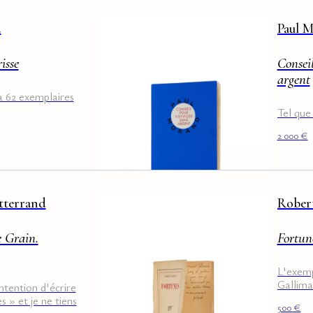
d
Paul 
isse
Consei
argent
à 62 exemplaires
Tel que 
2 000
€
tterrand
Rober
e Grain.
Fortun
L'exem
Gallima
intention d'écrire
 » et je ne tiens
500
€