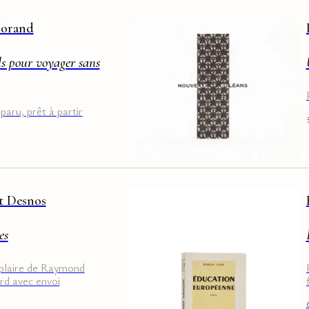
Morand
ls pour voyager sans
paru, prêt à partir
t Desnos
es
plaire de Raymond
rd avec envoi