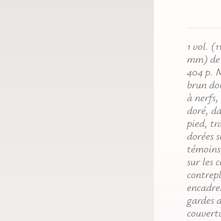
1 vol. (1
mm) de [
404 p. 
brun do
à nerfs,
doré, d
pied, tr
dorées s
témoins,
sur les 
contrep
encadr
gardes d
couvert