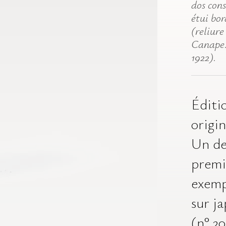
dos cons
étui bor
(reliure
Canape.
1922).
Éditi
origin
Un de
premi
exemp
sur j
(n° 20