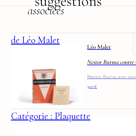
suggestions
associées
de Léo Malet
Léo Malet
Nestor Burma contre 
Nestor Burma avec env
300
€
Catégorie : Plaquette