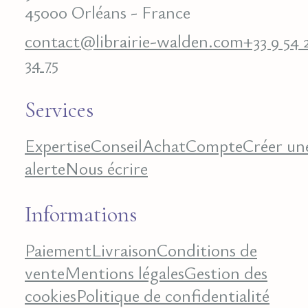
45000 Orléans - France
contact@librairie-walden.com
+33 9 54 
34 75
Services
Expertise
Conseil
Achat
Compte
Créer un
alerte
Nous écrire
Informations
Paiement
Livraison
Conditions de
vente
Mentions légales
Gestion des
cookies
Politique de confidentialité