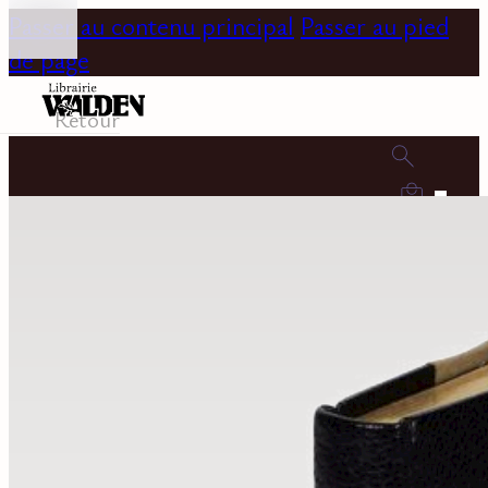
Passer au contenu principal
Passer au pied
de page
Retour
0