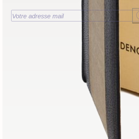
J’accepte de recevoir les nouveautés de la
Librairie Walden par email. Pour en savoir plus
consultez notre
politique de confidentialité.
Contact
9 rue de la Bretonnerie
45000 Orléans - France
contact@librairie-walden.com
+33 9 54 
34 75