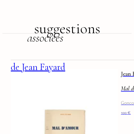
suggestions
associées
de Jean Fayard
Jean 
Mal d
Goncou
100
€