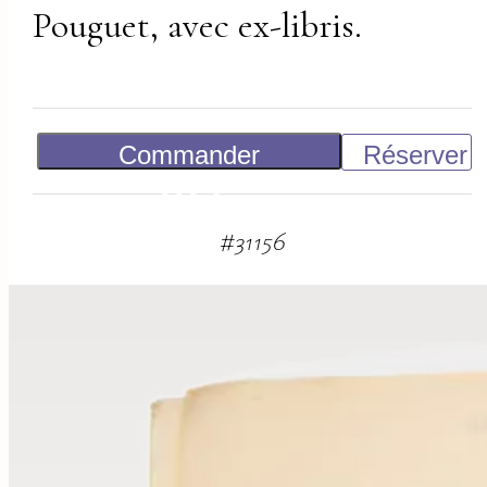
Pouguet, avec ex-libris.
Commander
Réserver
800
€
#
31156
suggestions