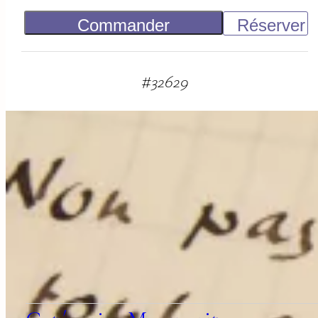
Commander
Réserver
150
€
#
32629
suggestions
associées