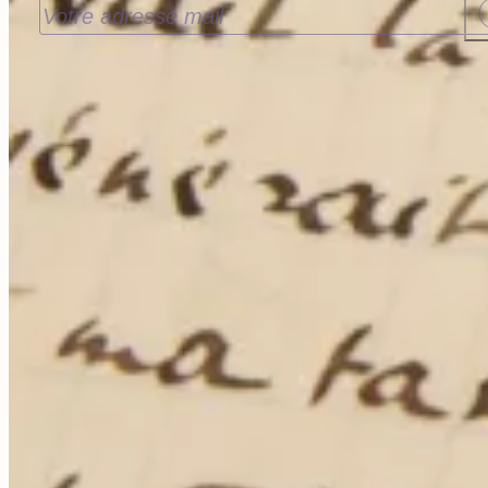
J’accepte de recevoir les nouveautés de la
Librairie Walden par email. Pour en savoir plus
consultez notre
politique de confidentialité.
Contact
9 rue de la Bretonnerie
45000 Orléans - France
contact@librairie-walden.com
+33 9 54 
34 75
Services