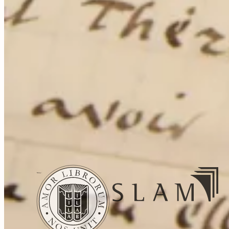
Expertise
Conseil
Achat
Compte
Créer un
alerte
Nous écrire
Informations
Paiement
Livraison
Conditions de
vente
Mentions légales
Gestion des
cookies
Politique de confidentialité