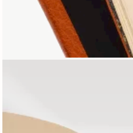
Contact
9 rue de la Bretonnerie
45000 Orléans - France
contact@librairie-walden.com
+33 9 54 
34 75
Services
Expertise
Conseil
Achat
Compte
Créer un
alerte
Nous écrire
Informations