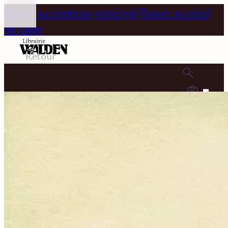
Passer au contenu principal
Passer au pied
de page
Retour
0