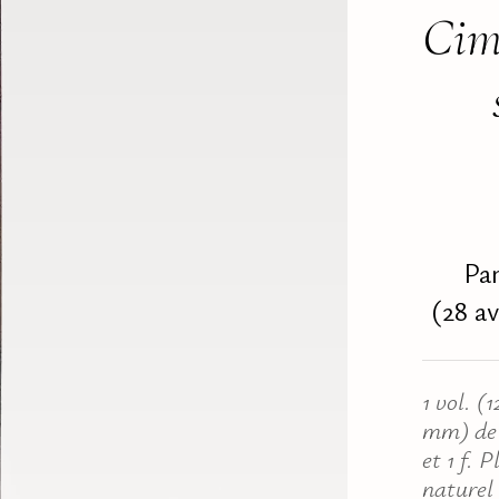
Cim
Par
(28 av
1 vol. (
mm) de 3
et 1 f. 
naturel