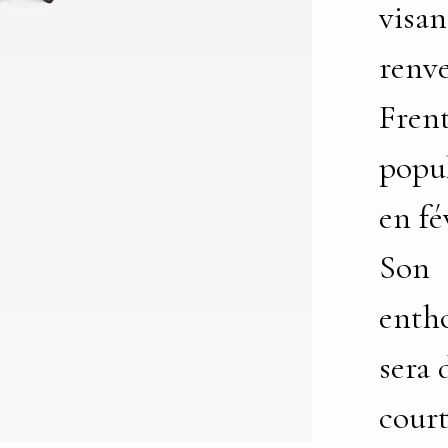
visan
renve
Fren
popul
en fé
Son
enth
sera 
court