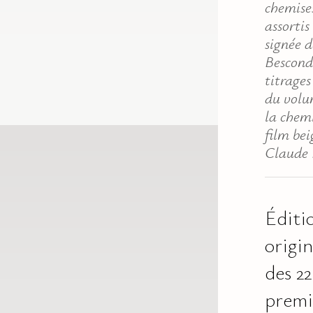
chemises
assortis
signée d
Bescond
titrages
du volu
la chem
film bei
Claude 
Éditi
origi
des 22
premi