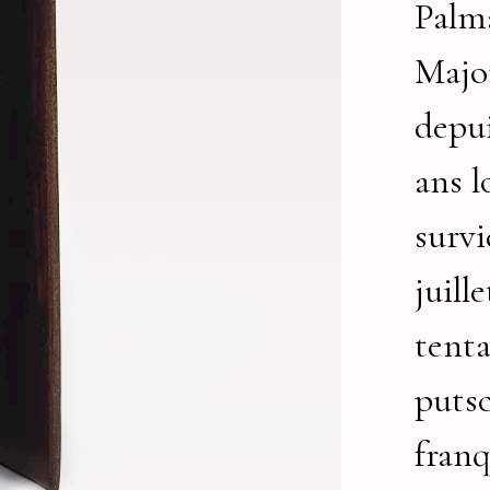
Palm
Majo
depu
ans l
survi
juille
tenta
puts
franq