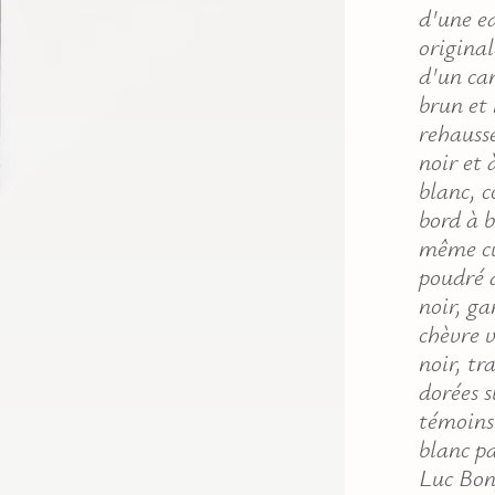
d'une e
original
d'un ca
brun et 
rehauss
noir et 
blanc, c
bord à 
même cu
poudré 
noir, ga
chèvre 
noir, tr
dorées s
témoins 
blanc p
Luc Bon