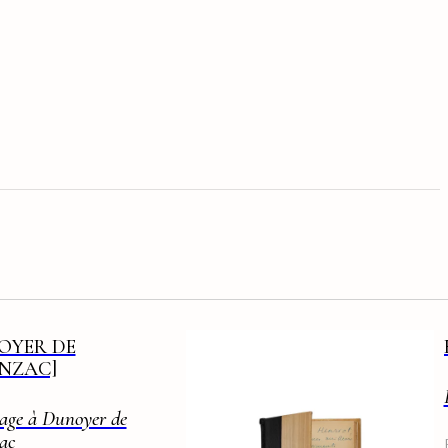
OYER DE
NZAC]
ge à Dunoyer de
ac