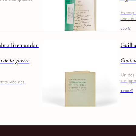
Exempla
avec en
200
€
Fabro Bremundan
Guilla
o de la guerre
Contem
Un des 
sur japo
etrouvée des
1 200
€