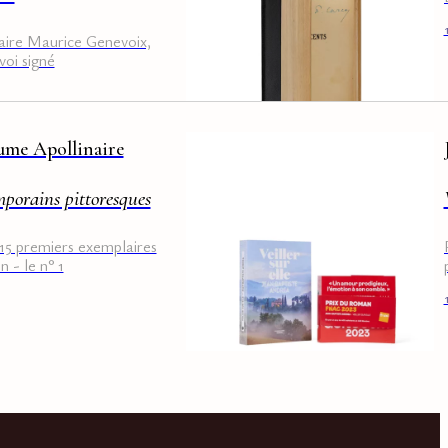
ire Maurice Genevoix,
voi signé
ume Apollinaire
porains pittoresques
15 premiers exemplaires
n - le n° 1