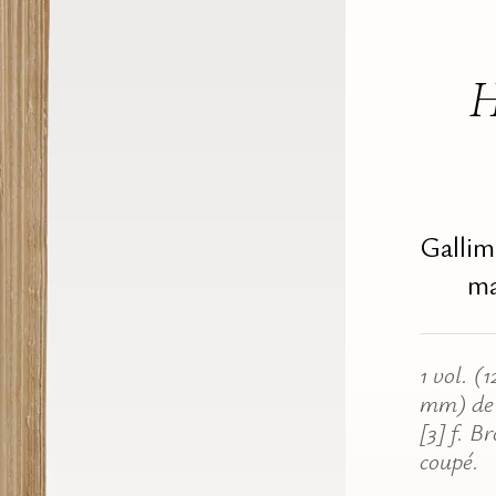
H
Gallim
ma
1 vol. (
mm) de 
[3] f. B
coupé.