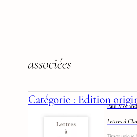
associées
Catégorie : Edition origi
Paul Moran
Lettres à Clar
Tirage unique 