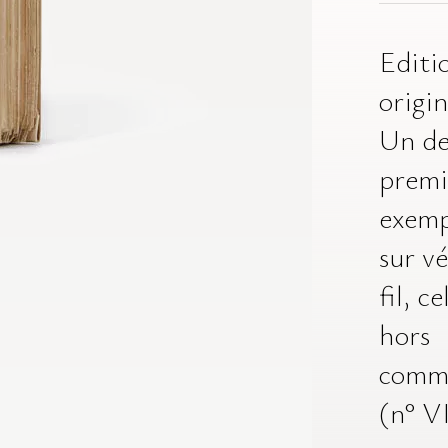
Editi
origin
Un de
premi
exemp
sur vé
fil, ce
hors
comm
(n° VI