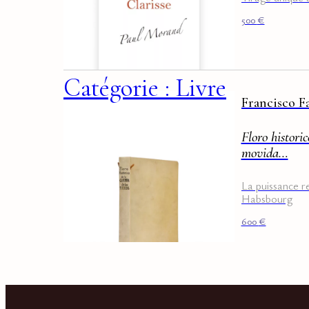
500
€
Catégorie : Livre
Francisco 
Floro historic
movida…
La puissance r
Habsbourg
600
€