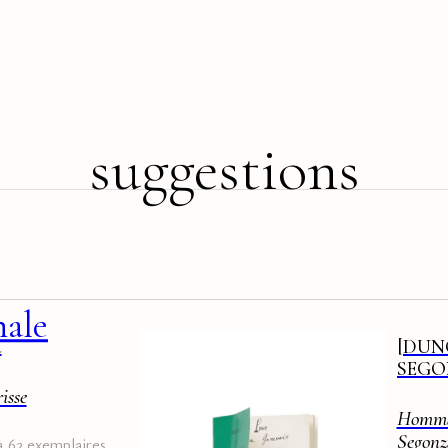
suggestions
nale
d
[DUN
SEGO
isse
Homma
Segonz
à 62 exemplaires