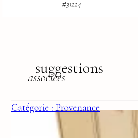
#
31224
suggestions
associées
Catégorie : Provenance