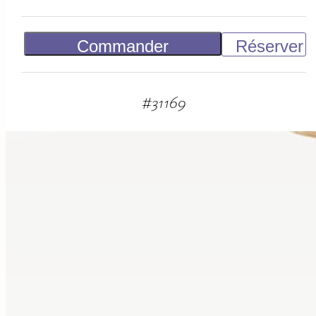
Commander
Réserver
Vendu
#
31169
suggestions
associées