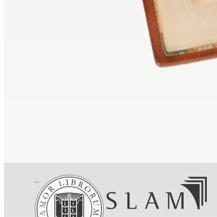
Services
Expertise
Conseil
Achat
Compte
Créer un
alerte
Nous écrire
Informations
Paiement
Livraison
Conditions de
vente
Mentions légales
Gestion des
cookies
Politique de confidentialité