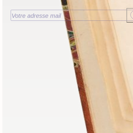
J’accepte de recevoir les nouveautés de la
Librairie Walden par email. Pour en savoir plus
consultez notre
politique de confidentialité.
Contact
9 rue de la Bretonnerie
45000 Orléans - France
contact@librairie-walden.com
+33 9 54 
34 75