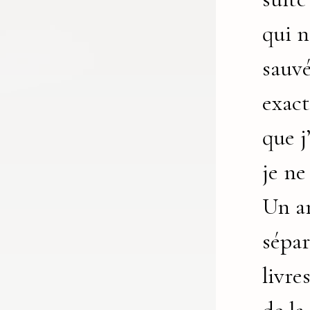
qui n
sauvé
exac
que j
je ne
Un a
sépar
livre