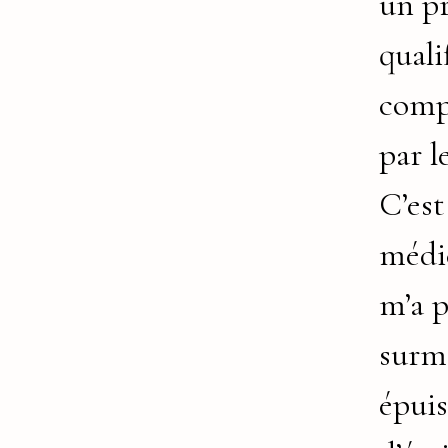
un p
quali
comp
par l
C’es
médi
m’a 
surm
épui