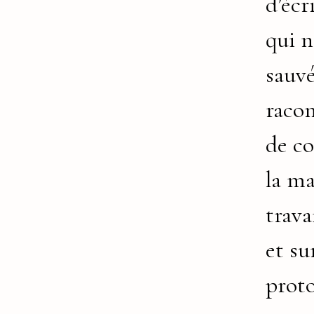
d’écr
qui n
sauvé
racon
de c
la ma
trava
et su
prot