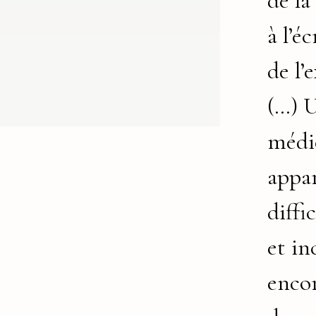
de la
à l’éc
de l’
(…) 
médi
appar
diffi
et in
encor