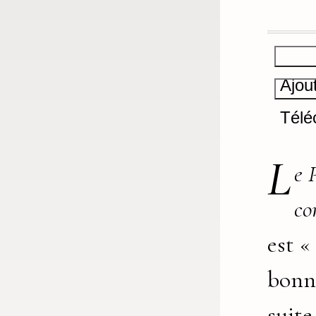
Ajou
Télé
L
e 
co
est «
bonn
suite