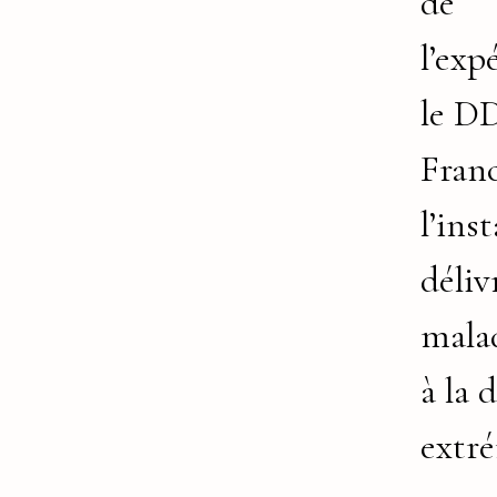
de
l’exp
le D
Fran
l’ins
déliv
mala
à la 
extré