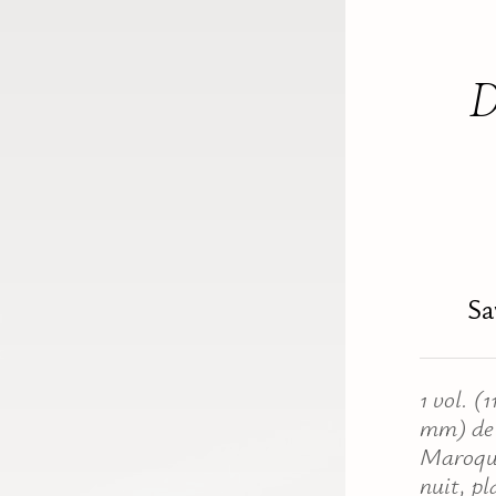
D
Sa
1 vol. (
mm) de 
Maroqu
nuit, pl