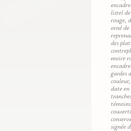
encadre
listel 
rouge, d
orné de 
reprenan
des plat
contrep
moire r
encadr
gardes 
couleur,
date en 
tranches
témoins
couvertu
conserv
signée 