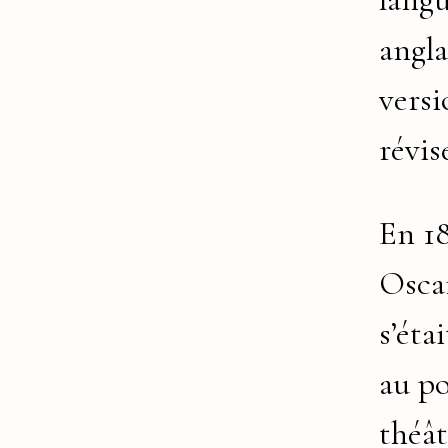
angla
versi
révis
En 1
Osca
s’éta
au p
théât