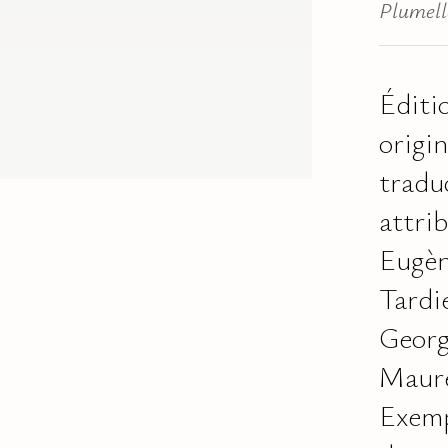
Plumell
Éditi
origin
tradu
attri
Eugè
Tardi
Georg
Maure
Exemp