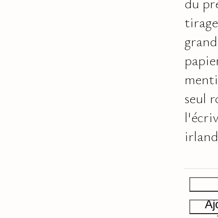
du pr
tirage
grand
papier
menti
seul 
l'écri
irland
Aj