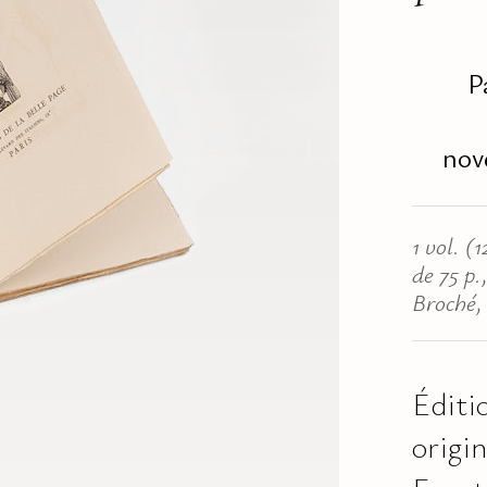
P
nov
1 vol. 
de 75 p.,
Broché,
Éditi
origin