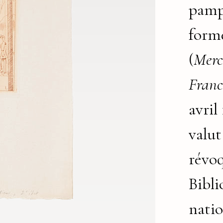
pamp
forme
(
Merc
Franc
avril
valut
révoq
Bibl
natio