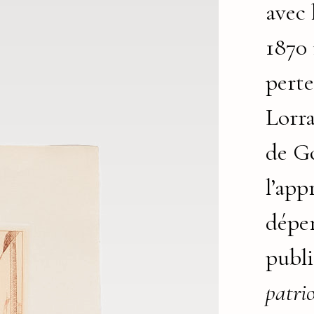
avec 
1870 
perte
Lorr
de G
l’app
dépen
publ
patri