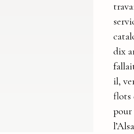
trava
servi
catal
dix a
fallai
il, v
flots
pour
l’Als