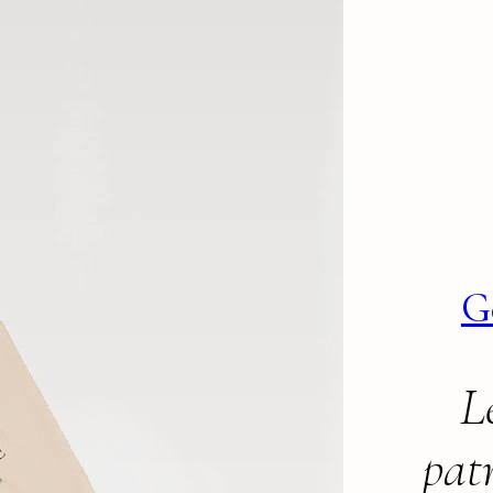
G
L
pat