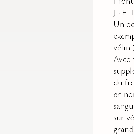
Front
J.-E.
Un de
exemp
vélin 
Avec 
suppl
du fro
en noi
sangui
sur vé
grand