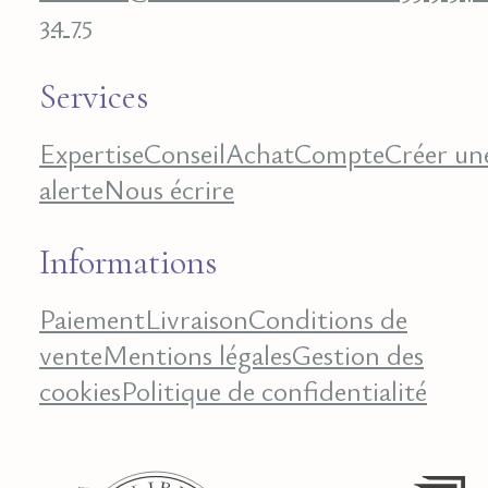
34 75
Services
Expertise
Conseil
Achat
Compte
Créer un
alerte
Nous écrire
Informations
Paiement
Livraison
Conditions de
vente
Mentions légales
Gestion des
cookies
Politique de confidentialité