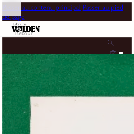
Passer au contenu principal
Passer au pied
de page
Retour
0