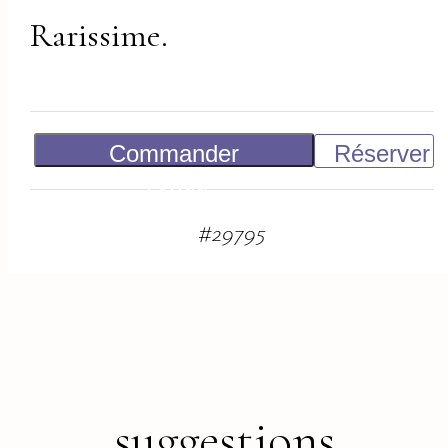
Rarissime.
Commander
Réserver
Vendu
#
29795
suggestions