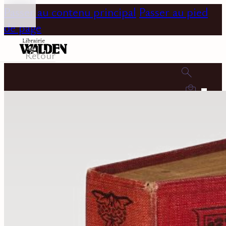
Passer au contenu principal
Passer au pied
de page
Retour
0