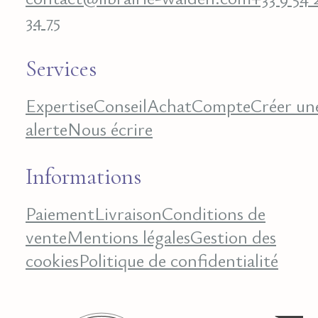
34 75
Services
Expertise
Conseil
Achat
Compte
Créer un
alerte
Nous écrire
Informations
Paiement
Livraison
Conditions de
vente
Mentions légales
Gestion des
cookies
Politique de confidentialité